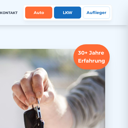
Auto
LKW
Auflieger
KONTAKT
30+ Jahre
Erfahrung