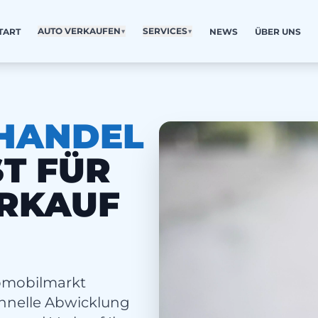
AUTO VERKAUFEN
▼
SERVICES
▼
TART
NEWS
ÜBER UNS
OHANDEL
ST FÜR
ERKAUF
tomobilmarkt
schnelle Abwicklung