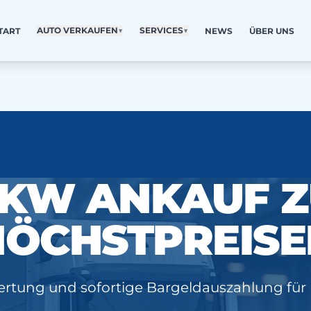
AUTO VERKAUFEN
▼
SERVICES
▼
TART
NEWS
ÜBER UNS
KW ANKAUF 
HÖCHSTPREISE
ertung und sofortige Bargeldauszahlung für