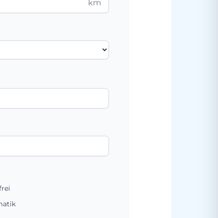
km
frei
atik