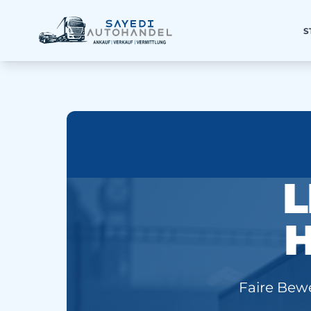
S
L
Faire Bew