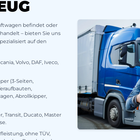
EUG
raftwagen befindet oder
handelt – bieten Sie uns
pezialisiert auf den
nia, Volvo, DAF, Iveco,
er (3-Seiten,
feraufbauten,
gen, Abrollkipper,
r, Transit, Ducato, Master
se.
leistung, ohne TÜV,