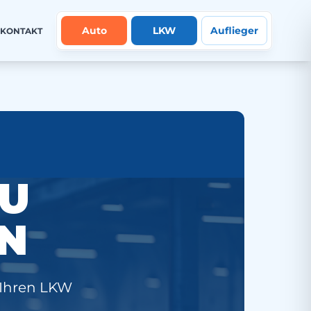
Auto
LKW
Auflieger
KONTAKT
ZU
N
 Ihren LKW