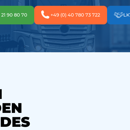
1 21 90 80 70
+49 (0) 40 780 73 722
LK
N
DEN
EDES